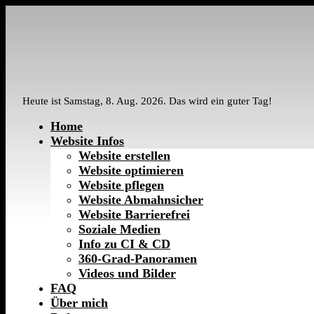
Heute ist Samstag, 8. Aug. 2026. Das wird ein guter Tag!
Home
Website Infos
Website erstellen
Website optimieren
Website pflegen
Website Abmahnsicher
Website Barrierefrei
Soziale Medien
Info zu CI & CD
360-Grad-Panoramen
Videos und Bilder
FAQ
Über mich